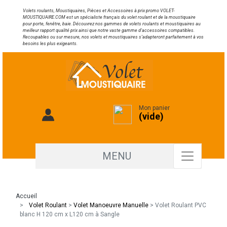
Volets roulants, Moustiquaires, Pièces et Accessoires à prix promo VOLET-
MOUSTIQUAIRE.COM est un spécialiste français du volet roulant et de la moustiquaire
pour porte, fenêtre, baie. Découvrez nos gammes de volets roulants et moustiquaires au
meilleur rapport qualité prix ainsi que notre vaste gamme d’accessoires compatibles.
Recoupables ou sur mesure, nos volets et moustiquaires s’adapteront parfaitement à vos
besoins les plus exigeants.
Mon panier
(vide)
MENU
Accueil
Volet Roulant
>
Volet Manoeuvre Manuelle
>
Volet Roulant PVC
blanc H 120 cm x L120 cm à Sangle