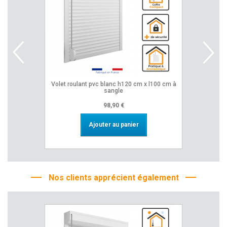
volet roulant pvc blanc h120 cm x l100 cm à
ensemble de réhausse pour volet pvc - largeur
sangle
98,90 €
Ajouter au panier
Nos clients apprécient également