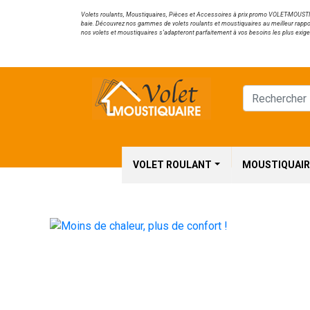
Volets roulants, Moustiquaires, Pièces et Accessoires à prix promo VOLET-MOUSTIQU
baie. Découvrez nos gammes de volets roulants et moustiquaires au meilleur rappo
nos volets et moustiquaires s’adapteront parfaitement à vos besoins les plus exige
VOLET ROULANT
MOUSTIQUAIR