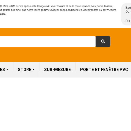
AIRE.COM est un spécialiste français du volet roulant et de la moustiquaire pour porte, fenêtre,
Bes
rt qualité prix ainsi que notre vaste gamme d’accessoires compatibles. Recoupables ou sur mesure,
ou 
ants.
Du 
ES
STORE
SUR-MESURE
PORTE ET FENÊTRE PVC