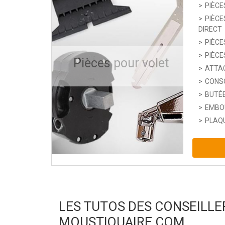
PIÈC
PIÈCE
DIRECT
PIÈCE
PIÈC
Pièces pour volet
ATTA
CONSO
BUTÉ
EMBO
PLAQ
LES TUTOS DES CONSEILLE
MOUSTIQUAIRE.COM