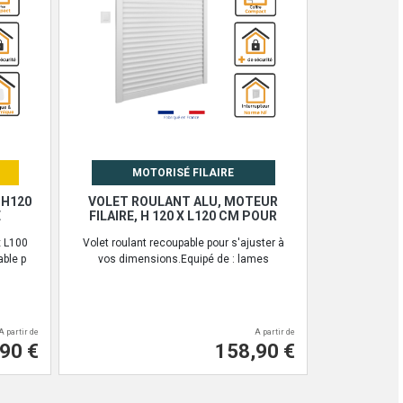
MOTORISÉ FILAIRE
 H120
VOLET ROULANT ALU, MOTEUR
E
FILAIRE, H 120 X L120 CM POUR
x L100
Volet roulant recoupable pour s'ajuster à
able p
vos dimensions.Equipé de : lames
A partir de
A partir de
90 €
158,90 €