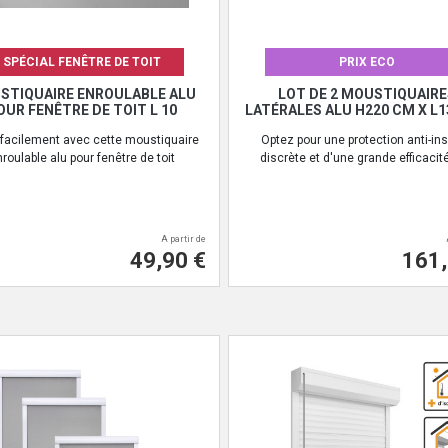
SPÉCIAL FENÊTRE DE TOIT
PRIX ECO
STIQUAIRE ENROULABLE ALU
LOT DE 2 MOUSTIQUAIRE
OUR FENÊTRE DE TOIT L 10
LATÉRALES ALU H220 CM X L
facilement avec cette moustiquaire
Optez pour une protection anti-in
roulable alu pour fenêtre de toit
discrète et d'une grande efficacit
A partir de
49,90 €
161,