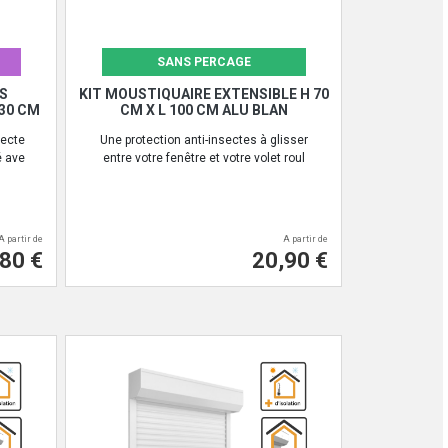
SANS PERCAGE
S
KIT MOUSTIQUAIRE EXTENSIBLE H 70
130 CM
CM X L 100 CM ALU BLAN
secte
Une protection anti-insectes à glisser
é ave
entre votre fenêtre et votre volet roul
A partir de
A partir de
80 €
20,90 €