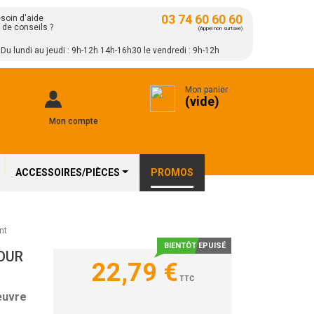
03 74 60 60 60
soin d'aide
 de conseils ?
(Appel non surtaxe)
Du lundi au jeudi : 9h-12h 14h-16h30 le vendredi : 9h-12h
Mon panier
(vide)
Mon compte
ACCESSOIRES/PIÈCES
PROMOS
nt
BIENTÔT EPUISÉ
OUR
22,79 €
TTC
œuvre