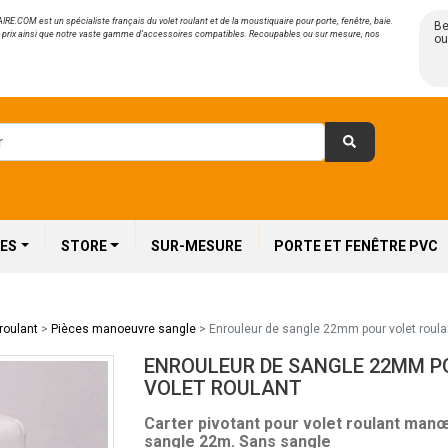
.COM est un spécialiste français du volet roulant et de la moustiquaire pour porte, fenêtre, baie.
Be
é prix ainsi que notre vaste gamme d’accessoires compatibles. Recoupables ou sur mesure, nos
ou
ES
STORE
SUR-MESURE
PORTE ET FENÊTRE PVC
roulant
>
Pièces manoeuvre sangle
>
Enrouleur de sangle 22mm pour volet roula
ENROULEUR DE SANGLE 22MM P
VOLET ROULANT
Carter pivotant pour volet roulant man
sangle 22m. Sans sangle