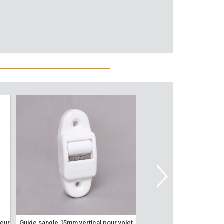
guide sangle 15mm vertical pour volet
guide sangle 22mm horizontal pour