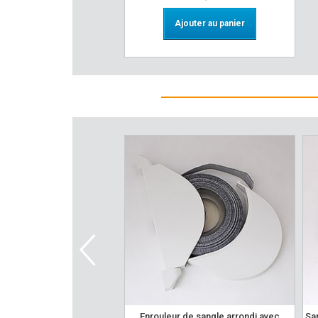
Ajouter au panier
enrouleur de sangle arrondi avec
sangle pour enrouleur de volet roulant :