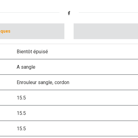
iques
Bientôt épuisé
A sangle
Enrouleur sangle, cordon
15.5
15.5
15.5